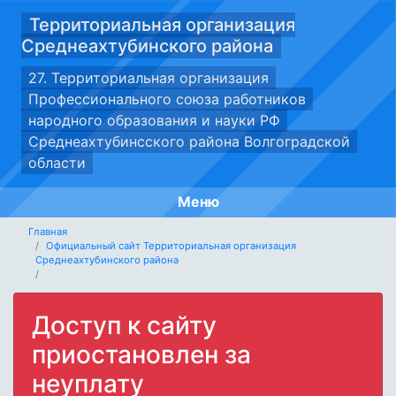
Территориальная организация
Среднеахтубинского района
27. Территориальная организация
Профессионального союза работников
народного образования и науки РФ
Среднеахтубинсского района Волгоградской
области
Меню
Главная
Официальный сайт Территориальная организация
Среднеахтубинского района
Доступ к сайту
приостановлен за
неуплату