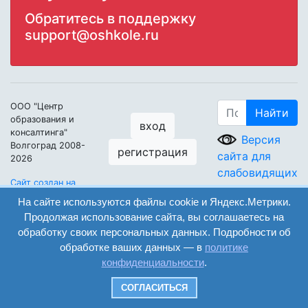
Обратитесь в поддержку
support@oshkole.ru
ООО "Центр
Найти
образования и
вход
консалтинга"
Версия
Волгоград 2008-
регистрация
сайта для
2026
слабовидящих
Сайт создан на
конструкторе
На сайте используются файлы cookie и Яндекс.Метрики.
ОШКОЛЕ.РУ
Продолжая использование сайта, вы соглашаетесь на
обработку своих персональных данных. Подробности об
обработке ваших данных — в
политике
конфиденциальности
.
СОГЛАСИТЬСЯ